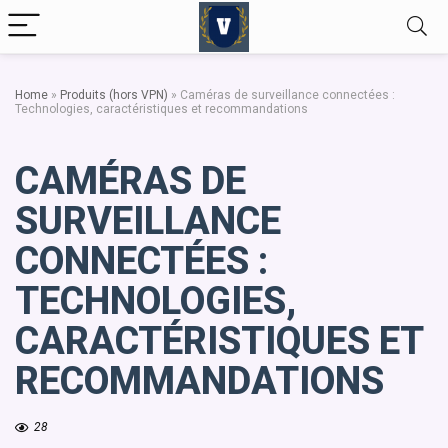
Home
»
Produits (hors VPN)
»
Caméras de surveillance connectées :
Technologies, caractéristiques et recommandations
CAMÉRAS DE
SURVEILLANCE
CONNECTÉES :
TECHNOLOGIES,
CARACTÉRISTIQUES ET
RECOMMANDATIONS
28