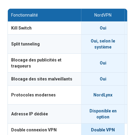
Fonctionnalité
NordVPN
Kill Switch
Oui
Oui, selon le
Split tunneling
système
Blocage des publicités et
Oui
traqueurs
Blocage des sites malveillants
Oui
Protocoles modernes
NordLynx
Disponible en
Adresse IP dédiée
I
option
Double connexion VPN
Double VPN