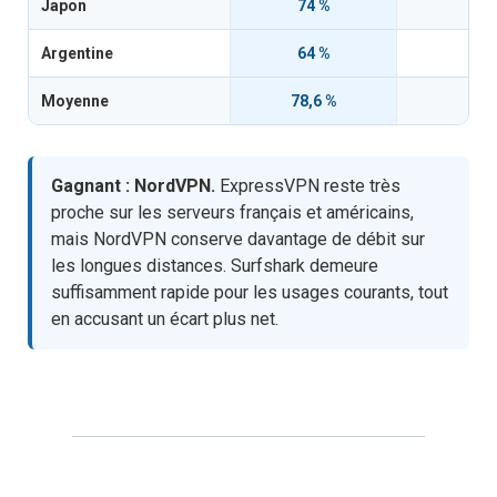
Japon
74 %
6
Argentine
64 %
6
Moyenne
78,6 %
75
Gagnant : NordVPN.
ExpressVPN reste très
proche sur les serveurs français et américains,
mais NordVPN conserve davantage de débit sur
les longues distances. Surfshark demeure
suffisamment rapide pour les usages courants, tout
en accusant un écart plus net.