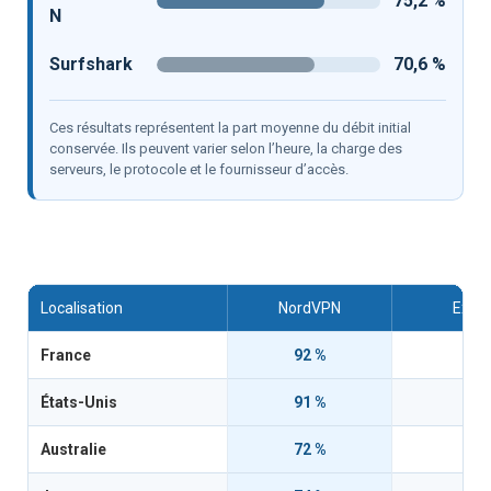
75,2 %
N
Surfshark
70,6 %
Ces résultats représentent la part moyenne du débit initial
conservée. Ils peuvent varier selon l’heure, la charge des
serveurs, le protocole et le fournisseur d’accès.
Localisation
NordVPN
Expr
France
92 %
9
États-Unis
91 %
8
Australie
72 %
6