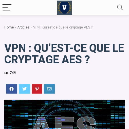
Home
»
Articles
»
VPN : Qu’est-ce que le cryptage AES ?
VPN : QU’EST-CE QUE LE
CRYPTAGE AES ?
768