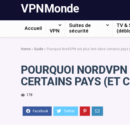
VPNMonde
Suites de
TV & 
Accueil
VPN
sécurité
(débl
Home
»
Guide
»
Pourquoi NordVPN est plus lent dans certains pays 
POURQUOI NORDVPN 
CERTAINS PAYS (ET 
178