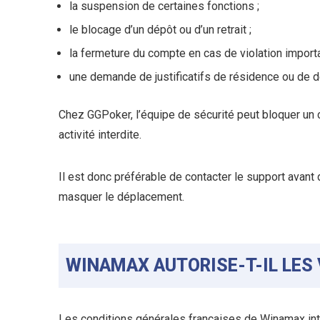
la suspension de certaines fonctions ;
le blocage d’un dépôt ou d’un retrait ;
la fermeture du compte en cas de violation importa
une demande de justificatifs de résidence ou de 
Chez GGPoker, l’équipe de sécurité peut bloquer un c
activité interdite.
Il est donc préférable de contacter le support avant
masquer le déplacement.
WINAMAX AUTORISE-T-IL LES 
Les conditions générales françaises de Winamax inte