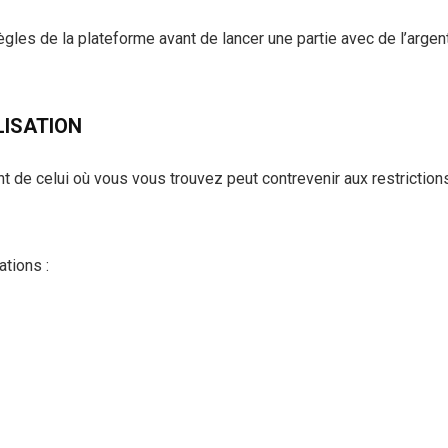
ègles de la plateforme avant de lancer une partie avec de l’argen
LISATION
nt de celui où vous vous trouvez peut contrevenir aux restriction
tions :