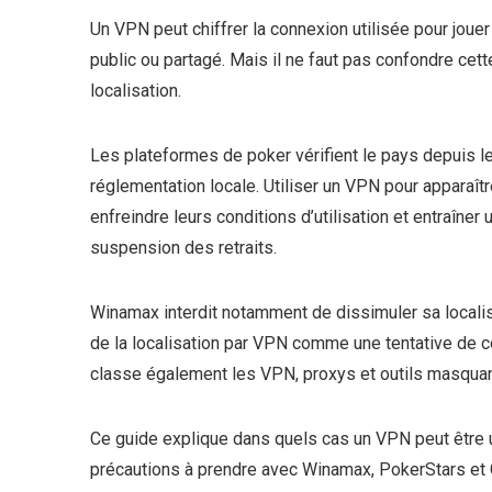
Un VPN peut chiffrer la connexion utilisée pour jouer 
public ou partagé. Mais il ne faut pas confondre cette
localisation.
Les plateformes de poker vérifient le pays depuis le
réglementation locale. Utiliser un VPN pour apparaîtr
enfreindre leurs conditions d’utilisation et entraîner 
suspension des retraits.
Winamax interdit notamment de dissimuler sa locali
de la localisation par VPN comme une tentative de 
classe également les VPN, proxys et outils masquant l
Ce guide explique dans quels cas un VPN peut être ut
précautions à prendre avec Winamax, PokerStars et