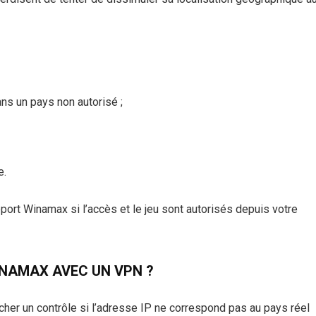
ns un pays non autorisé ;
e.
ort Winamax si l’accès et le jeu sont autorisés depuis votre
NAMAX AVEC UN VPN ?
r un contrôle si l’adresse IP ne correspond pas au pays réel