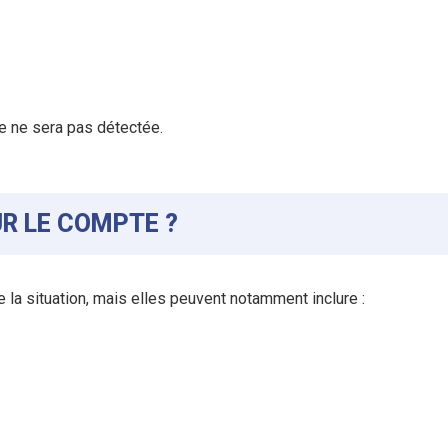
le ne sera pas détectée.
R LE COMPTE ?
a situation, mais elles peuvent notamment inclure :