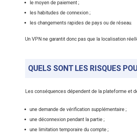
le moyen de paiement ;
les habitudes de connexion ;
les changements rapides de pays ou de réseau.
Un VPN ne garantit donc pas que la localisation réel
QUELS SONT LES RISQUES POU
Les conséquences dépendent de la plateforme et de l
une demande de vérification supplémentaire ;
une déconnexion pendant la partie ;
une limitation temporaire du compte ;