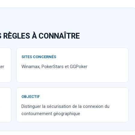
ES RÈGLES À CONNAÎTRE
SITES CONCERNÉS
ker
Winamax, PokerStars et GGPoker
OBJECTIF
,
Distinguer la sécurisation de la connexion du
contournement géographique