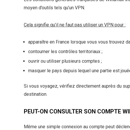
moyen d’outils tels qu’un VPN.
Cela signifie qu’il ne faut pas utiliser un VPN pour :
apparaître en France lorsque vous vous trouvez da
contourner les contrôles territoriaux ;
ouvrir ou utiliser plusieurs comptes ;
masquer le pays depuis lequel une partie est joué
Si vous voyagez, vérifiez directement auprès du supp
destination.
PEUT-ON CONSULTER SON COMPTE WI
Même une simple connexion au compte peut déclenche