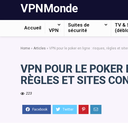
VPNMonde
Suites de
TV & 
Accueil
VPN
sécurité
(débl
Home
»
Articles
»
VPN pour le poker en ligne : risques, règles et si
VPN POUR LE POKER E
RÈGLES ET SITES CO
223